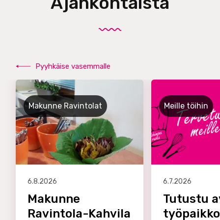
Ajankohtaista
Pyyhkäise vasemmalle
Makunne Ravintolat
Meille töihin
6.8.2026
6.7.2026
Makunne
Tutustu a
Ravintola-Kahvila
työpaikk