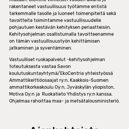
rakentaneet vastuullisuus työtämme entistä
tarkemmalle tasolle ja luoneet toimenpiteitä sekä
tavoitteita toimintamme vastuullisuudelle
pohjautuen kestävän kehityksen periaatteisiin.
Kehitysohjelman osallistumalla tavoitteenamme
on tämän vastuullisuustyön kehittämisen
jatkaminen ja syventäminen.
Vastuulliset ruokapalvelut -kehitysohjelman
toteutuksesta vastaa Savon
koulutuskuntayhtymä/EkoCentria yhteistyössä
Ammattikeittiöosaajat ry:n, Kaakkois-Suomen
ammattikorkeakoulu Oy:n, Jyväskylän yliopiston,
Motiva Oy:n ja Ruokatieto Yhdistys ry:n kanssa.
Ohjelmaa rahoittaa maa- ja metsätalousministeriö.