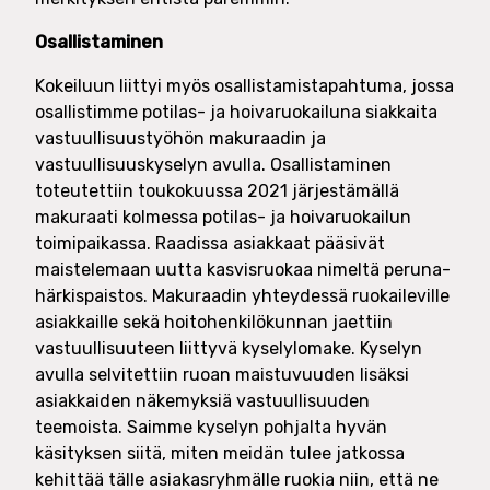
Osallistaminen
Kokeiluun liittyi myös osallistamistapahtuma, jossa
osallistimme potilas- ja hoivaruokailuna siakkaita
vastuullisuustyöhön makuraadin ja
vastuullisuuskyselyn avulla. Osallistaminen
toteutettiin toukokuussa 2021 järjestämällä
makuraati kolmessa potilas- ja hoivaruokailun
toimipaikassa. Raadissa asiakkaat pääsivät
maistelemaan uutta kasvisruokaa nimeltä peruna-
härkispaistos. Makuraadin yhteydessä ruokaileville
asiakkaille sekä hoitohenkilökunnan jaettiin
vastuullisuuteen liittyvä kyselylomake. Kyselyn
avulla selvitettiin ruoan maistuvuuden lisäksi
asiakkaiden näkemyksiä vastuullisuuden
teemoista. Saimme kyselyn pohjalta hyvän
käsityksen siitä, miten meidän tulee jatkossa
kehittää tälle asiakasryhmälle ruokia niin, että ne