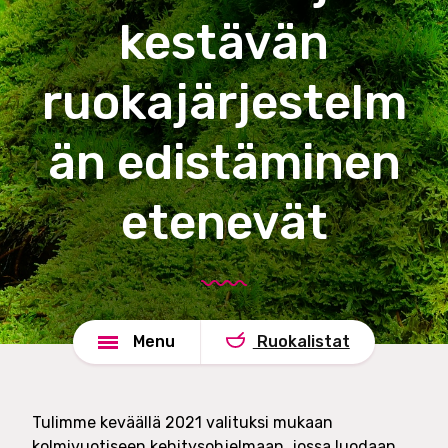
o
e
kestävän
u
l
n
u
d
ruokajärjestelm
t
s
O
h
y
än edistäminen
a
d
e
etenevät
Menu
Ruokalistat
Tulimme keväällä 2021 valituksi mukaan
kolmivuotiseen kehitysohjelmaan, jossa luodaan