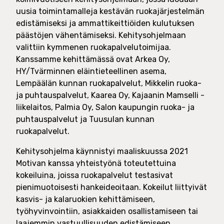
uusia toimintamalleja kestävän ruokajärjestelmän
edistämiseksi ja ammattikeittiöiden kulutuksen
päästöjen vähentämiseksi. Kehitysohjelmaan
valittiin kymmenen ruokapalvelutoimijaa.
Kanssamme kehittämässä ovat Arkea Oy,
HY/Tvärminnen eläintieteellinen asema,
Lempäälän kunnan ruokapalvelut, Mikkelin ruoka-
ja puhtauspalvelut, Kaarea Oy, Kajaanin Mamselli -
liikelaitos, Palmia Oy, Salon kaupungin ruoka- ja
puhtauspalvelut ja Tuusulan kunnan
ruokapalvelut.
Kehitysohjelma käynnistyi maaliskuussa 2021
Motivan kanssa yhteistyönä toteutettuina
kokeiluina, joissa ruokapalvelut testasivat
pienimuotoisesti hankeideoitaan. Kokeilut liittyivät
kasvis- ja kalaruokien kehittämiseen,
työhyvinvointiin, asiakkaiden osallistamiseen tai
laajemmin vastuullisuuden edistämiseen.