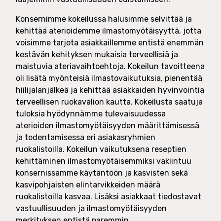
Konsernimme kokeilussa halusimme selvittää ja
kehittää aterioidemme ilmastomyötäisyyttä, jotta
voisimme tarjota asiakkaillemme entistä enemmän
kestävän kehityksen mukaisia terveellisiä ja
maistuvia ateriavaihtoehtoja. Kokeilun tavoitteena
oli lisätä myönteisiä ilmastovaikutuksia, pienentää
hiilijalanjälkeä ja kehittää asiakkaiden hyvinvointia
terveellisen ruokavalion kautta. Kokeilusta saatuja
tuloksia hyödynnämme tulevaisuudessa
aterioiden ilmastomyötäisyyden määrittämisessä
ja todentamisessa eri asiakasryhmien
ruokalistoilla. Kokeilun vaikutuksena reseptien
kehittäminen ilmastomyötäisemmiksi vakiintuu
konsernissamme käytäntöön ja kasvisten sekä
kasvipohjaisten elintarvikkeiden määrä
ruokalistoilla kasvaa. Lisäksi asiakkaat tiedostavat
vastuullisuuden ja ilmastomyötäisyyden
merkityksen entistä paremmin.