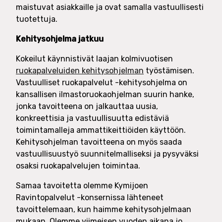
maistuvat asiakkaille ja ovat samalla vastuullisesti
tuotettuja.
Kehitysohjelma jatkuu
Kokeilut käynnistivät laajan kolmivuotisen
ruokapalveluiden kehitysohjelman
työstämisen.
Vastuulliset ruokapalvelut -kehitysohjelma on
kansallisen ilmastoruokaohjelman suurin hanke,
jonka tavoitteena on jalkauttaa uusia,
konkreettisia ja vastuullisuutta edistäviä
toimintamalleja ammattikeittiöiden käyttöön.
Kehitysohjelman tavoitteena on myös saada
vastuullisuustyö suunnitelmalliseksi ja pysyväksi
osaksi ruokapalvelujen toimintaa.
Samaa tavoitetta olemme Kymijoen
Ravintopalvelut -konsernissa lähteneet
tavoittelemaan, kun haimme kehitysohjelmaan
mukaan. Olemme viimeisen vuoden aikana jo