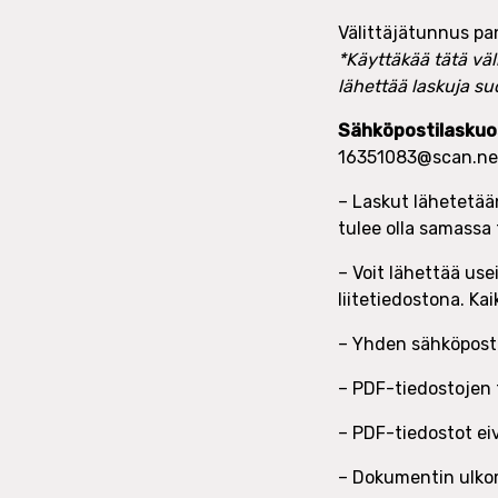
Välittäjätunnus pa
*Käyttäkää tätä väl
lähettää laskuja s
Sähköpostilaskuo
16351083@scan.netv
– Laskut lähetetään
tulee olla samassa 
– Voit lähettää use
liitetiedostona. Kaik
– Yhden sähköpost
– PDF-tiedostojen 
– PDF-tiedostot eivä
– Dokumentin ulkom