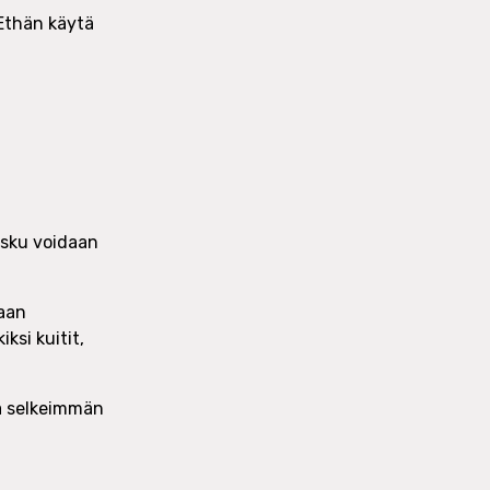
 Ethän käytä
lasku voidaan
taan
ksi kuitit,
aa selkeimmän