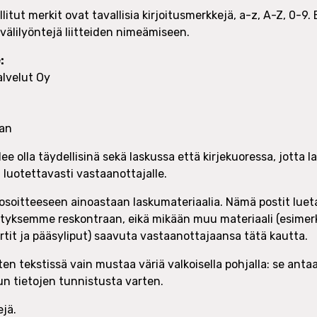
llitut merkit ovat tavallisia kirjoitusmerkkejä, a-z, A-Z, 0-9.
 välilyöntejä liitteiden nimeämiseen.
:
lvelut Oy
can
lee olla täydellisinä sekä laskussa että kirjekuoressa, jotta 
a luotettavasti vastaanottajalle.
soitteeseen ainoastaan laskumateriaalia. Nämä postit lue
ityksemme reskontraan, eikä mikään muu materiaali (esimerki
kortit ja pääsyliput) saavuta vastaanottajaansa tätä kautta.
en tekstissä vain mustaa väriä valkoisella pohjalla: se ant
un tietojen tunnistusta varten.
ejä.