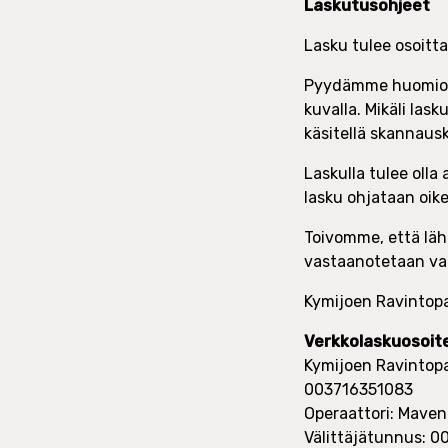
Laskutusohjeet
Lasku tulee osoitta
Pyydämme huomioim
kuvalla. Mikäli lask
käsitellä skannaus
Laskulla tulee olla
lasku ohjataan oike
Toivomme, että lähe
vastaanotetaan vai
Kymijoen Ravintopal
Verkkolaskuosoite
Kymijoen Ravintopa
003716351083
Operaattori: Maven
Välittäjätunnus: 