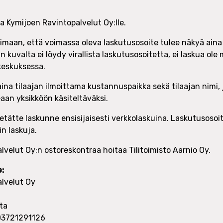
a Kymijoen Ravintopalvelut Oy:lle.
aan, että voimassa oleva laskutusosoite tulee näkyä aina
un kuvalta ei löydy virallista laskutusosoitetta, ei laskua ole
keskuksessa.
 aina tilaajan ilmoittama kustannuspaikka sekä tilaajan nimi,
aan yksikköön käsiteltäväksi.
tätte laskunne ensisijaisesti verkkolaskuina. Laskutusosoit
n laskuja.
velut Oy:n ostoreskontraa hoitaa Tilitoimisto Aarnio Oy.
:
lvelut Oy
ta
003721291126