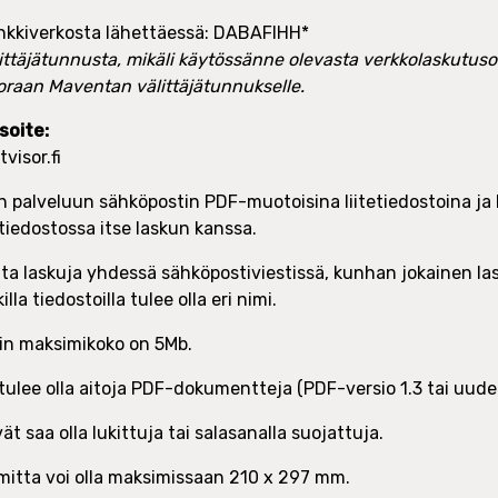
nkkiverkosta lähettäessä: DABAFIHH*
ittäjätunnusta, mikäli käytössänne olevasta verkkolaskutuso
uoraan Maventan välittäjätunnukselle.
soite:
isor.fi
 palveluun sähköpostin PDF-muotoisina liitetiedostoina ja l
tiedostossa itse laskun kanssa.
ita laskuja yhdessä sähköpostiviestissä, kunhan jokainen las
illa tiedostoilla tulee olla eri nimi.
in maksimikoko on 5Mb.
tulee olla aitoja PDF-dokumentteja (PDF-versio 1.3 tai uude
t saa olla lukittuja tai salasanalla suojattuja.
itta voi olla maksimissaan 210 x 297 mm.