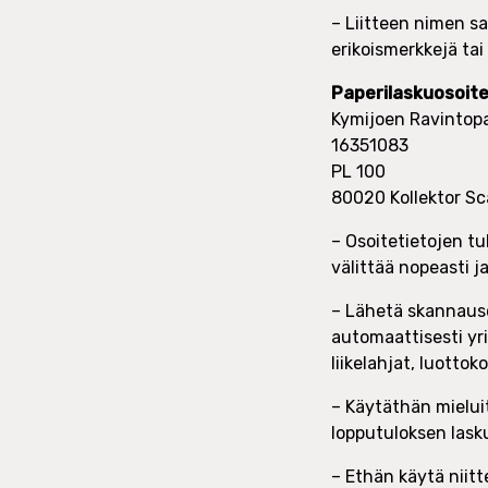
– Liitteen nimen sa
erikoismerkkejä tai
Paperilaskuosoite
Kymijoen Ravintopa
16351083
PL 100
80020 Kollektor S
– Osoitetietojen tu
välittää nopeasti j
– Lähetä skannauso
automaattisesti yr
liikelahjat, luotto
– Käytäthän mieluit
lopputuloksen lask
– Ethän käytä niitt