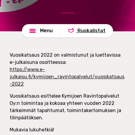
d
e
s
l
h
u
a
t
Menu
Ruokalistat
d
O
e
y
Vuosikatsaus 2022 on valmistunut ja luettavissa
e-julkaisuna osoitteessa:
https://www.e-
julkaisu.fi/kymijoen_ravintopalvelut/vuosikatsaus
-2022
​​​​​​​Vuosikatsaus esittelee Kymijoen Ravintopalvelut
Oy:n toimintaa ja kokoaa yhteen vuoden 2022
tärkeimmät tapahtumat, toimintakertomuksen ja
tilinpäätöksen.
Mukavia lukuhetkiä!