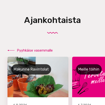
Ajankohtaista
Pyyhkäise vasemmalle
Makunne Ravintolat
Meille töihin