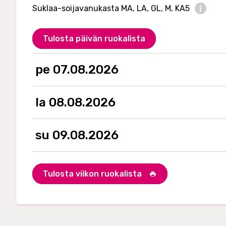
Suklaa-soijavanukasta MA, LA, GL, M, KA5
N
u
Tulosta päivän ruokalista
t
r
i
t
pe 07.08.2026
i
o
n
la 08.08.2026
a
l
i
n
su 09.08.2026
f
o
r
m
Tulosta viikon ruokalista
a
t
i
o
n