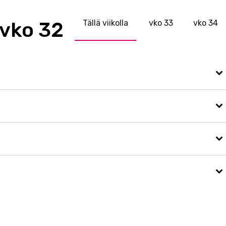
vko 32
Tällä viikolla
33
34