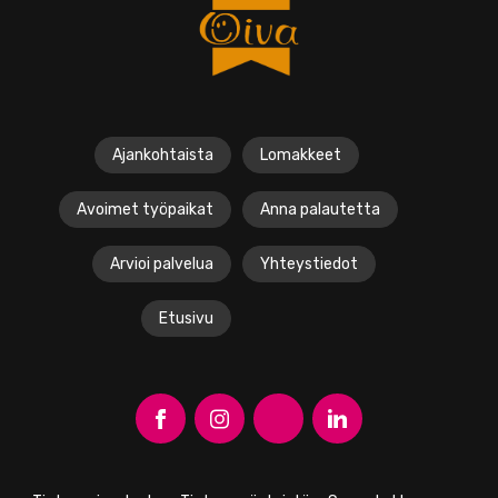
Ajankohtaista
Lomakkeet
Avoimet työpaikat
Anna palautetta
Arvioi palvelua
Yhteystiedot
Etusivu
A
A
A
O
v
v
v
p
a
a
a
e