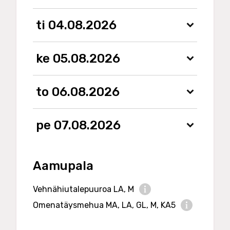
ti 04.08.2026
ke 05.08.2026
to 06.08.2026
pe 07.08.2026
Aamupala
Vehnähiutalepuuroa LA, M
N
Omenatäysmehua MA, LA, GL, M, KA5
u
N
t
u
r