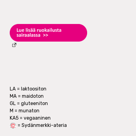
n
LA = laktoositon
MA = maidoton
GL = gluteeniton
M = munaton
= Sydänmerkki-ateria