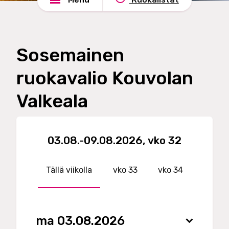
d
e
s
l
h
u
a
t
Sosemainen
d
O
e
y
ruokavalio Kouvolan
Valkeala
03.08.-09.08.2026,
vko 32
Tällä viikolla
33
34
ma 03.08.2026