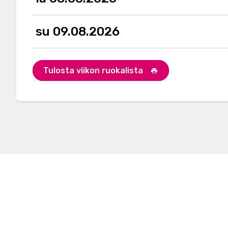
a
t
i
su 09.08.2026
o
n
Tulosta viikon ruokalista