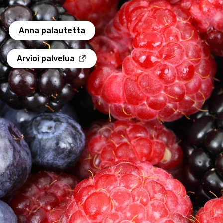
Anna palautetta
Arvioi palvelua