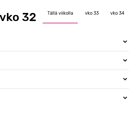
vko 32
Tällä viikolla
33
34