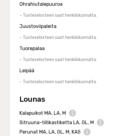
Ohrahiutalepuuroa
– Tuoteselosteen saat henkilökunnalta.
Juustoviipaleita
– Tuoteselosteen saat henkilökunnalta.
Tuorepalaa
– Tuoteselosteen saat henkilökunnalta.
Leipää
– Tuoteselosteen saat henkilökunnalta.
Lounas
Kalapuikot MA, LA, M
N
Sitruuna-tillikastiketta LA, GL, M
u
N
t
Perunat MA, LA, GL, M, KA5
u