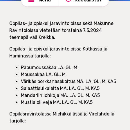
e
n
l
d
u
s
Oppilas- ja opiskelijaravintoloissa sekä Makunne
t
h
Ravintoloissa vietetään torstaina 7.3.2024
O
a
teemapäivää Kreikka.
y
d
e
Oppilas- ja opiskelijaravintoloissa Kotkassa ja
Haminassa tarjolla:
Papumoussakaa LA, GL, M
Moussakaa LA, GL, M
Värikäs porkkanasekoitus MA, LA, GL, M, KA5
Salaattisuikaleita MA, LA, GL, M, KA5
Mandariinilohkoja MA, LA, GL, M, KA5
Mustia oliiveja MA, LA, GL, M, KA5
Oppilasravintolassa Miehikkälässä ja Virolahdella
tarjolla: