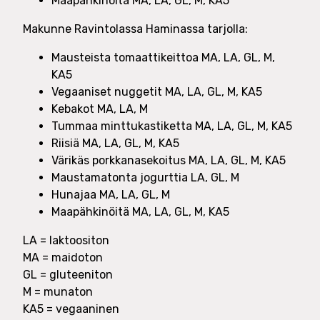
Maapähkinöitä MA, LA, GL, M, KA5
Makunne Ravintolassa Haminassa tarjolla:
Mausteista tomaattikeittoa MA, LA, GL, M,
KA5
Vegaaniset nuggetit MA, LA, GL, M, KA5
Kebakot MA, LA, M
Tummaa minttukastiketta MA, LA, GL, M, KA5
Riisiä MA, LA, GL, M, KA5
Värikäs porkkanasekoitus MA, LA, GL, M, KA5
Maustamatonta jogurttia LA, GL, M
Hunajaa MA, LA, GL, M
Maapähkinöitä MA, LA, GL, M, KA5
LA = laktoositon
MA = maidoton
GL = gluteeniton
M = munaton
KA5 = vegaaninen