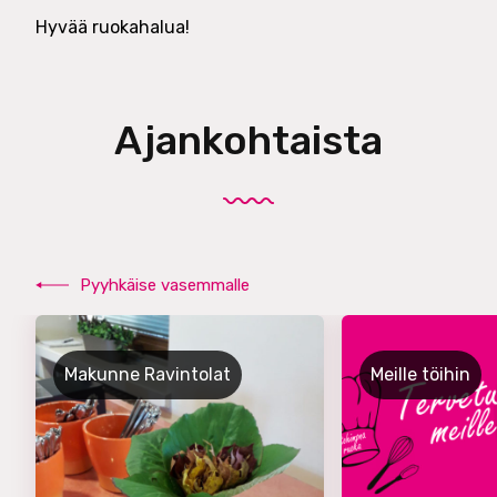
Hyvää ruokahalua!
Ajankohtaista
Pyyhkäise vasemmalle
Makunne Ravintolat
Meille töihin