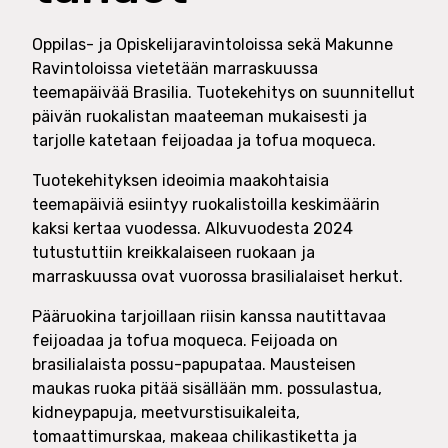
Oppilas- ja Opiskelijaravintoloissa sekä Makunne
Ravintoloissa vietetään marraskuussa
teemapäivää Brasilia. Tuotekehitys on suunnitellut
päivän ruokalistan maateeman mukaisesti ja
tarjolle katetaan feijoadaa ja tofua moqueca.
Tuotekehityksen ideoimia maakohtaisia
teemapäiviä esiintyy ruokalistoilla keskimäärin
kaksi kertaa vuodessa. Alkuvuodesta 2024
tutustuttiin kreikkalaiseen ruokaan ja
marraskuussa ovat vuorossa brasilialaiset herkut.
Pääruokina tarjoillaan riisin kanssa nautittavaa
feijoadaa ja tofua moqueca. Feijoada on
brasilialaista possu-papupataa. Mausteisen
maukas ruoka pitää sisällään mm. possulastua,
kidneypapuja, meetvurstisuikaleita,
tomaattimurskaa, makeaa chilikastiketta ja