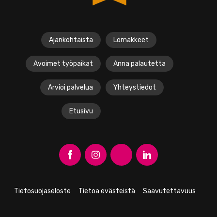
Ajankohtaista
Lomakkeet
Avoimet työpaikat
Anna palautetta
Arvioi palvelua
Yhteystiedot
Etusivu
A
A
A
O
v
v
v
p
a
a
a
e
Tietosuojaseloste
Tietoa evästeistä
Saavutettavuus
a
a
a
n
F
I
Y
L