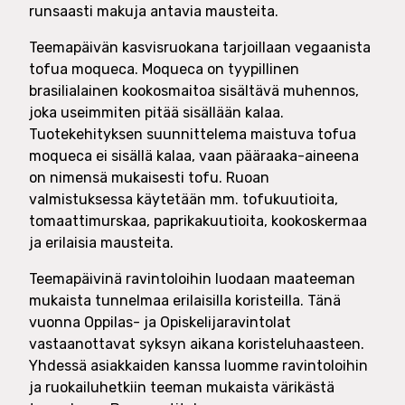
runsaasti makuja antavia mausteita.
Teemapäivän kasvisruokana tarjoillaan vegaanista
tofua moqueca. Moqueca on tyypillinen
brasilialainen kookosmaitoa sisältävä muhennos,
joka useimmiten pitää sisällään kalaa.
Tuotekehityksen suunnittelema maistuva tofua
moqueca ei sisällä kalaa, vaan pääraaka-aineena
on nimensä mukaisesti tofu. Ruoan
valmistuksessa käytetään mm. tofukuutioita,
tomaattimurskaa, paprikakuutioita, kookoskermaa
ja erilaisia mausteita.
Teemapäivinä ravintoloihin luodaan maateeman
mukaista tunnelmaa erilaisilla koristeilla. Tänä
vuonna Oppilas- ja Opiskelijaravintolat
vastaanottavat syksyn aikana koristeluhaasteen.
Yhdessä asiakkaiden kanssa luomme ravintoloihin
ja ruokailuhetkiin teeman mukaista värikästä