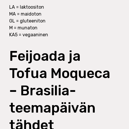
LA = laktoositon
MA = maidoton
GL = gluteeniton
M = munaton
KA5 = vegaaninen
Feijoada ja
Tofua Moqueca
– Brasilia-
teemapäivän
tähdet