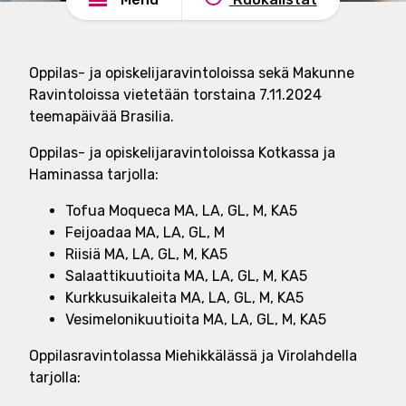
d
e
s
l
h
u
a
Oppilas- ja opiskelijaravintoloissa sekä Makunne
t
d
Ravintoloissa vietetään torstaina 7.11.2024
O
e
teemapäivää Brasilia.
y
Oppilas- ja opiskelijaravintoloissa Kotkassa ja
Haminassa tarjolla:
Tofua Moqueca MA, LA, GL, M, KA5
Feijoadaa MA, LA, GL, M
Riisiä MA, LA, GL, M, KA5
Salaattikuutioita MA, LA, GL, M, KA5
Kurkkusuikaleita MA, LA, GL, M, KA5
Vesimelonikuutioita MA, LA, GL, M, KA5
Oppilasravintolassa Miehikkälässä ja Virolahdella
tarjolla: