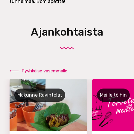
tunnelmaa. Bom apetite!
Ajankohtaista
Pyyhkäise vasemmalle
Makunne Ravintolat
Meille töihin