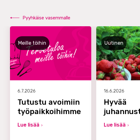
Pyyhkäise vasemmalle
Meille töihin
Uutinen
6.7.2026
16.6.2026
Tutustu avoimiin
Hyvää
työpaikkoihimme
juhannus
Lue lisää
Lue lisää