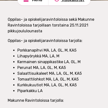
e
n
l
d
u
s
Oppilas- ja opiskelijaravintoloissa sekä Makunne
t
h
Ravintoloissa tarjoillaan torstaina 25.11.2021
O
a
pikkujoululounasta
y
d
e
Oppilas- ja opiskelijaravintoloissa tarjolla:
Porkkanapihvi MA, LA, GL, M, KA5
Lihapyörykkä MA, LA, M
Kermainen sinappikastike LA, GL, M
Perunat MA, LA, GL, M, KA5
Salaattisuikaleet MA, LA, GL, M, KA5
Tomaattilohkot MA, LA, GL, M, KA5
Kurkkukuutiot MA, LA, GL, M, KA5
Piparkakku LA
Makunne Ravintoloissa tarjolla: