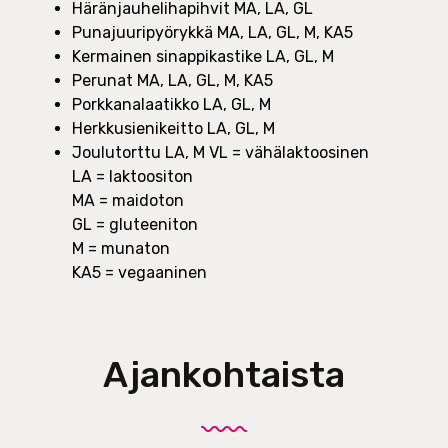
Häränjauhelihapihvit MA, LA, GL
Punajuuripyörykkä MA, LA, GL, M, KA5
Kermainen sinappikastike LA, GL, M
Perunat MA, LA, GL, M, KA5
Porkkanalaatikko LA, GL, M
Herkkusienikeitto LA, GL, M
Joulutorttu LA, M VL = vähälaktoosinen
LA = laktoositon
MA = maidoton
GL = gluteeniton
M = munaton
KA5 = vegaaninen
Ajankohtaista