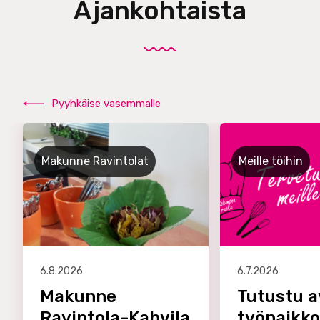
Ajankohtaista
Pyyhkäise vasemmalle
Makunne Ravintolat
Meille töihin
6.8.2026
6.7.2026
Makunne
Tutustu a
Ravintola-Kahvila
työpaikk