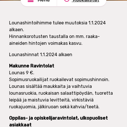
e
n
l
d
u
s
Lounashintoihimme tulee muutoksia 1.1.2024
t
h
alkaen.
O
a
Hinnankorotusten taustalla on mm. raaka-
y
d
aineiden hintojen voimakas kasvu.
e
Lounashinnat 1.1.2024 alkaen
Makunne Ravintolat
Lounas 9 €.
Sopimusruokailijat ruokailevat sopimushinnoin.
Lounas sisältää maukkaita ja vaihtuvia
lounasruokia, ruokaisan salaattipöydän, tuoretta
leipää ja maistuvia levitteitä, virkistäviä
ruokajuomia, jälkiruoan sekä kahvia/teetä.
Oppilas- ja opiskelijaravintolat, ulkopuoliset
asiakkaat