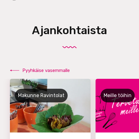
Ajankohtaista
Pyyhkäise vasemmalle
Makunne Ravintolat
Meille töihin