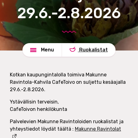
n
e
29.6.-2.8.2026
d
l
s
u
h
t
a
O
d
y
e
Menu
Ruokalistat
Kotkan kaupungintalolla toimiva Makunne
Ravintola-Kahvila CafeToivo on suljettu kesäajalla
29.6.-2.8.2026.
Ystävällisin terveisin,
CafeToivon henkilökunta
Palvelevien Makunne Ravintoloiden ruokalistat ja
yhteystiedot löydät täältä :
Makunne Ravintolat