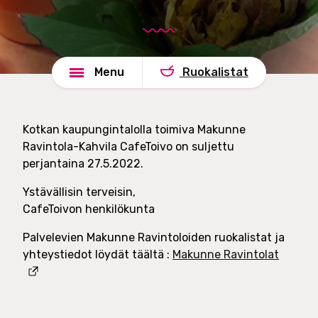
d
e
s
l
h
u
a
t
Menu
Ruokalistat
d
O
e
y
Kotkan kaupungintalolla toimiva Makunne
Ravintola-Kahvila CafeToivo on suljettu
perjantaina 27.5.2022.
Ystävällisin terveisin,
CafeToivon henkilökunta
Palvelevien Makunne Ravintoloiden ruokalistat ja
yhteystiedot löydät täältä :
Makunne Ravintolat