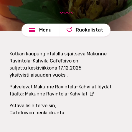
d
e
s
l
h
u
a
t
Menu
Ruokalistat
d
O
e
y
Kotkan kaupungintalolla sijaitseva Makunne
Ravintola-Kahvila CafeToivo on
suljettu keskiviikkona 17.12.2025
yksityistilaisuuden vuoksi.
Palvelevat Makunne Ravintola-Kahvilat löydät
täältä:
Makunne Ravintola-Kahvilat
Ystävällisin terveisin,
CafeToivon henkilökunta