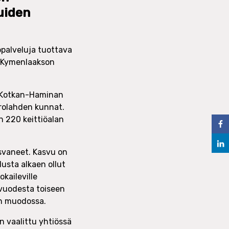
uiden
palveluja tuottava
a Kymenlaakson
, Kotkan-Haminan
rolahden kunnat.
n 220 keittiöalan
svaneet. Kasvu on
lusta alkaen ollut
kaileville
 vuodesta toiseen
on muodossa.
n vaalittu yhtiössä