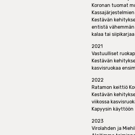
Koronan tuomat muu
Kassajärjestelmien
Kestävän kehitykse
entistä vähemmän pu
kalaa tai siipikarjaa 
2021
Vastuulliset ruoka
Kestävän kehitykse
kasvisruokaa ensi
2022
Ratamon keittiö Ko
Kestävän kehitykse
viikossa kasvisru
Kapyysin käyttöön 
2023
Virolahden ja Miehi