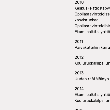
2010
Keskuskeittiö Kapyy
Oppilasravintoloiss
kasvisruokaa.
Oppilasravintoloih
Ekami palkitsi yht
2011
Päiväkoteihin kerra
2012
Kouluruokakilpailun 
2013
Uuden räätälöidyn
2014
Ekami palkitsi yht
Kouluruokakilpailun 