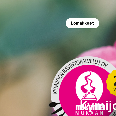
Lomakkeet
Kymij