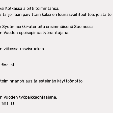
si Kotkassa aloitti toimintansa.
a tarjoillaan päivittäin kaksi eri lounasvaihtoehtoa, joista to
in Sydänmerkki-aterioita ensimmäisenä Suomessa.
iön Vuoden oppisopimustyönantajana.
n viikossa kasvisruokaa.
finalisti.
 toiminnanohjausjärjestelmän käyttöönotto.
iön Vuoden työpaikkaohjaajana.
finalisti.