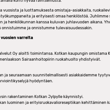
tamalla kohti hyvää ravitsemusta.
 vuosista ja luottamuksesta omistaja-asiakkaita, ruokailevi
styökumppaneita ja erityisesti omaa henkilöstöä. Juhlimme
n ja henkilökunnan kanssa kuluvan juhlavuoden aikana. Yh
lä onnistuimme ja onnistumme tulevaisuudessakin.
vuosien varrelta
lvelut Oy aloitti toimintansa. Kotkan kaupungin omistama 
menlaakson Sairaanhoitopiirin ruokahuolto yhdistyivät.
an ja seuraamaan suunnitelmallisesti asiakkaidemme tyyty
arviointikyselyjä hyödyntäen.
ysin rakentaminen Kotkan Jylpylle käynnistyi.
kan luominen ja erityisruokavalioreseptiikan kehittäminen k