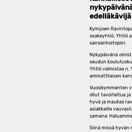
nykypäivänä
edelläkävijä
Kymijoen Ravintopa
osakeyhtiö. Yhtiö 
sairaanhoitopiiri.
Nykypäivänä omist
seudun koulutusku
Yhtiö valmistaa n. 
ammattilaisen kanss
Vuosikymmenten var
ollut tavoiteltua j
hyvä ja maukas rav
asiakkaille vauvast
samana: Haluamme 
Siinä missä hyvän 