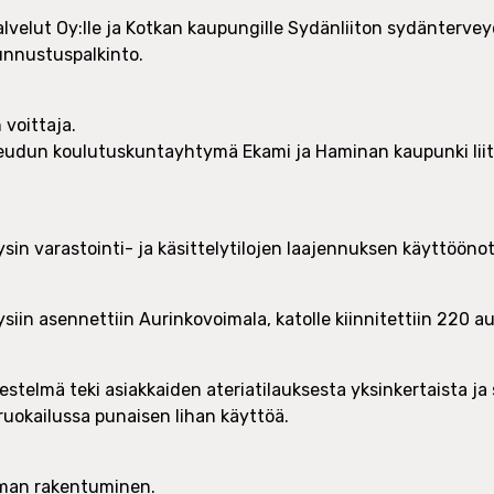
lvelut Oy:lle ja Kotkan kaupungille Sydänliiton sydänterve
unnustuspalkinto.
 voittaja.
udun koulutuskuntayhtymä Ekami ja Haminan kaupunki liit
sin varastointi- ja käsittelytilojen laajennuksen käyttöönot
siin asennettiin Aurinkovoimala, katolle kiinnitettiin 220 a
estelmä teki asiakkaiden ateriatilauksesta yksinkertaista ja 
okailussa punaisen lihan käyttöä.
lman rakentuminen.