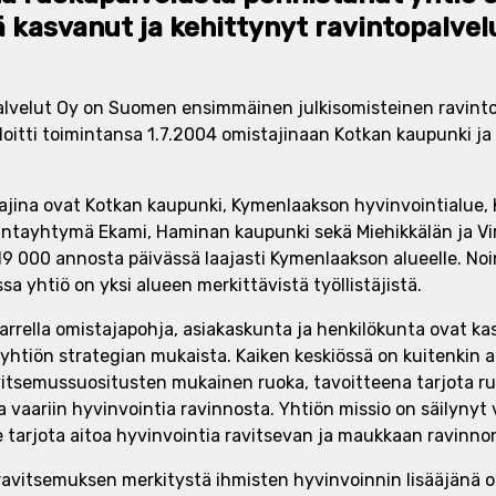
 kasvanut ja kehittynyt ravintopalvel
lvelut Oy on Suomen ensimmäinen julkisomisteinen ravinto
aloitti toimintansa 1.7.2004 omistajinaan Kotkan kaupunki j
ajina ovat Kotkan kaupunki, Kymenlaakson hyvinvointialue
ntayhtymä Ekami, Haminan kaupunki sekä Miehikkälän ja Vi
19 000 annosta päivässä laajasti Kymenlaakson alueelle. Noi
a yhtiö on yksi alueen merkittävistä työllistäjistä.
rella omistajapohja, asiakaskunta ja henkilökunta ovat ka
a yhtiön strategian mukaista. Kaiken keskiössä on kuitenkin a
itsemussuositusten mukainen ruoka, tavoitteena tarjota ruo
a vaariin hyvinvointia ravinnosta. Yhtiön missio on säilynyt
tarjota aitoa hyvinvointia ravitsevan ja maukkaan ravinn
ravitsemuksen merkitystä ihmisten hyvinvoinnin lisääjänä o