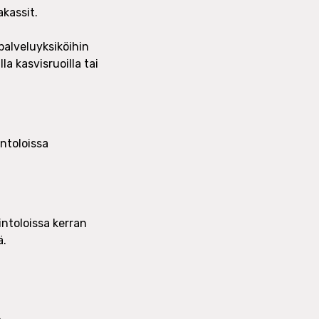
kassit.
alveluyksiköihin
a kasvisruoilla tai
ntoloissa
ntoloissa kerran
ä.