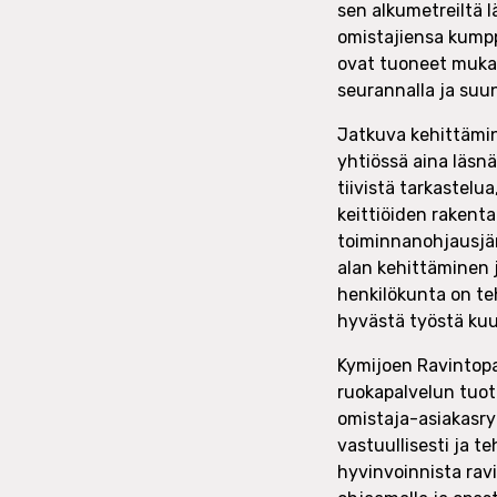
sen alkumetreiltä 
omistajiensa kumpp
ovat tuoneet mukana
seurannalla ja suun
Jatkuva kehittämin
yhtiössä aina läsnä
tiivistä tarkastelu
keittiöiden rakent
toiminnanohjausjä
alan kehittäminen 
henkilökunta on te
hyvästä työstä kuu
Kymijoen Ravintopal
ruokapalvelun tuott
omistaja-asiakasr
vastuullisesti ja 
hyvinvoinnista rav