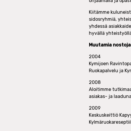
ohjaamalla ja opas
Kiitämme kuluneista
sidosryhmiä, yhtei
yhdessä asiakkaide
hyvällä yhteistyöl
Muutamia nostoja 
2004
Kymijoen Ravintopa
Ruokapalvelu ja Ky
2008
Aloitimme tutkima
asiakas- ja laadun
2009
Keskuskeittiö Kapy
Kylmäruokareseptii