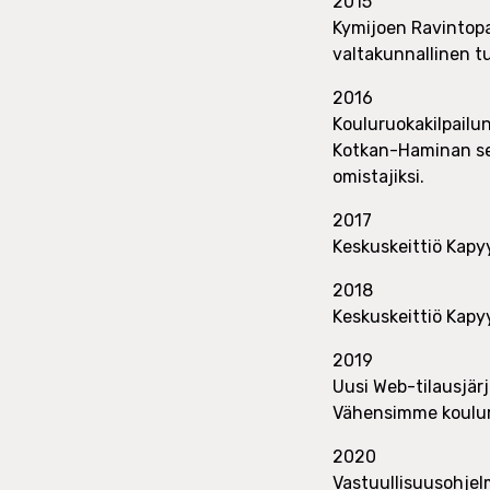
2015
Kymijoen Ravintopa
valtakunnallinen t
2016
Kouluruokakilpailun
Kotkan-Haminan se
omistajiksi.
2017
Keskuskeittiö Kapyy
2018
Keskuskeittiö Kapyy
2019
Uusi Web-tilausjärj
Vähensimme kouluru
2020
Vastuullisuusohje