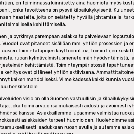
lähtien, on toiminnassa kiinnitetty aina huomiota myös kust
ani, jonka tavoitteena on pysyä kilpailukykyisenä. Kulune
an haasteita, joita on selätetty hyvällä johtamisella, tark
nitelmallisella kehittämisellä.
en ja pyrkimys parempaan asiakkaita palvelevaan lopputulo
. Vuodet ovat pitäneet sisällään mm. yhtiön prosessien ja er
a, uusien toimintatapojen käyttöönottoa, toimintojen keskit
amista, ruoan kylmävalmistusmenetelmän hyödyntämistä, la
rjestelmän kehittämistä. Toimintaympäristössä tapahtunee
ja kehitys ovat pitäneet yhtiön aktiivisena. Ammattitaitoine
hnyt kaiken mahdolliseksi. Viime kädessä kaikki kunnia vu
luu henkilöstölle.
veluiden visio on olla Suomen vastuullisin ja kilpailukykyisi
aja, joka toimii arvojensa mukaisesti aidosti ja avoimesti y
yhmänsä kanssa. Asiakkaillemme lupaamme valmistaa ruokaa
tehokkaasti asiakkaiden tarpeet huomioiden. Huolehdimme as
itsemuksellisesti laadukkaan ruoan avulla ja autamme asia