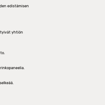
yden edistämisen
tyivät yhtiön
to.
urinkopaneelia.
selkeää.