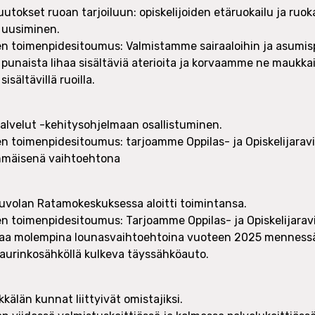
tokset ruoan tarjoiluun: opiskelijoiden etäruokailu ja ruoka
 uusiminen.
n toimenpidesitoumus: Valmistamme sairaaloihin ja asumisp
naista lihaa sisältäviä aterioita ja korvaamme ne maukkaill
sisältävillä ruoilla.
palvelut -kehitysohjelmaan osallistuminen.
n toimenpidesitoumus: tarjoamme Oppilas- ja Opiskelijaravi
mmäisenä vaihtoehtona
uvolan Ratamokeskuksessa aloitti toimintansa.
n toimenpidesitoumus: Tarjoamme Oppilas- ja Opiskelijaravi
okaa molempina lounasvaihtoehtoina vuoteen 2025 menness
aurinkosähköllä kulkeva täyssähköauto.
kkälän kunnat liittyivät omistajiksi.