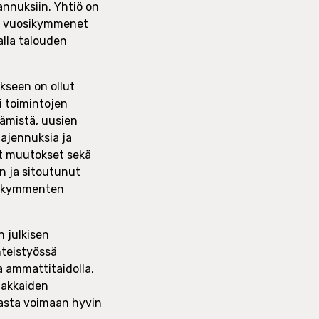
annuksiin. Yhtiö on
et vuosikymmenet
alla talouden
kseen on ollut
i toimintojen
tämistä, uusien
ajennuksia ja
t muutokset sekä
n ja sitoutunut
osikymmenten
n julkisen
hteistyössä
 ammattitaidolla,
iakkaiden
kasta voimaan hyvin