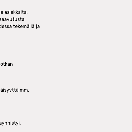
a asiakkaita,
 saavutusta
dessä tekemällä ja
Kotkan
väisyyttä mm.
äynnistyi.