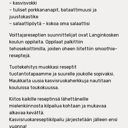
– kasvisvokki
– tuliset porkkananapit, bataattimuusi ja
juustokastike
– salaattipöytä – kokoa oma salaattisi
Voittajareseptien suunnittelijat ovat Langinkosken
koulun oppilaita. Oppilaat palkittiin
tehosekoittimilla, joiden oheen liitettiin smoothie-
reseptejä.
Tuotekehitys muokkasi reseptit
tuotantotapaamme ja suurelle joukolle sopivaksi.
Maukkaita uusia kasvisruokaherkkuja nautitaan
kouluissa toukokuussa.
Kiitos kaikille reseptinsä lähettäneille
mielenkiinnosta kilpailua kohtaan ja mukavaa
alkavaa kevättä.
Kasvisruokareseptikilpailu järjestetään jälleen ensi
vuonna!