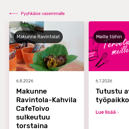
Pyyhkäise vasemmalle
Makunne Ravintolat
Meille töihin
6.8.2026
6.7.2026
Makunne
Tutustu a
Ravintola-Kahvila
työpaikk
CafeToivo
Lue lisää
sulkeutuu
torstaina