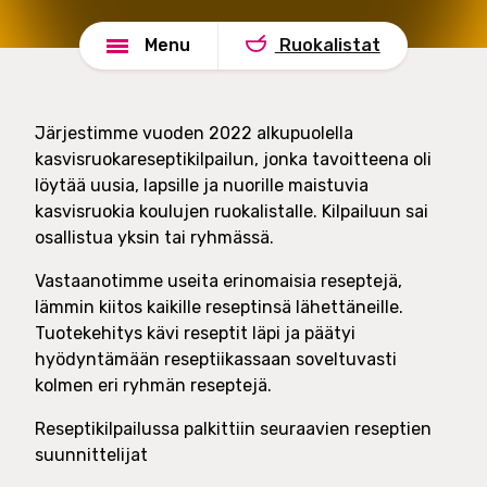
e
s
Menu
Ruokalistat
l
h
u
a
t
d
O
e
Järjestimme vuoden 2022 alkupuolella
y
kasvisruokareseptikilpailun, jonka tavoitteena oli
löytää uusia, lapsille ja nuorille maistuvia
kasvisruokia koulujen ruokalistalle. Kilpailuun sai
osallistua yksin tai ryhmässä.
Vastaanotimme useita erinomaisia reseptejä,
lämmin kiitos kaikille reseptinsä lähettäneille.
Tuotekehitys kävi reseptit läpi ja päätyi
hyödyntämään reseptiikassaan soveltuvasti
kolmen eri ryhmän reseptejä.
Reseptikilpailussa palkittiin seuraavien reseptien
suunnittelijat