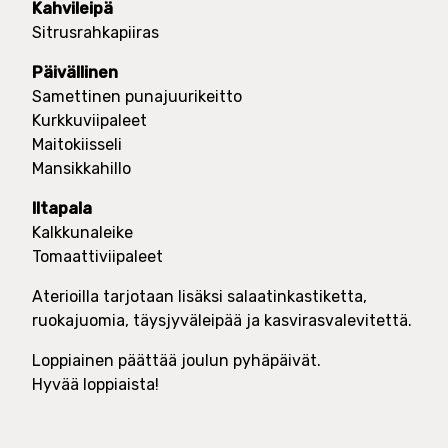
Kahvileipä
Sitrusrahkapiiras
Päivällinen
Samettinen punajuurikeitto
Kurkkuviipaleet
Maitokiisseli
Mansikkahillo
Iltapala
Kalkkunaleike
Tomaattiviipaleet
Aterioilla tarjotaan lisäksi salaatinkastiketta,
ruokajuomia, täysjyväleipää ja kasvirasvalevitettä.
Loppiainen päättää joulun pyhäpäivät.
Hyvää loppiaista!