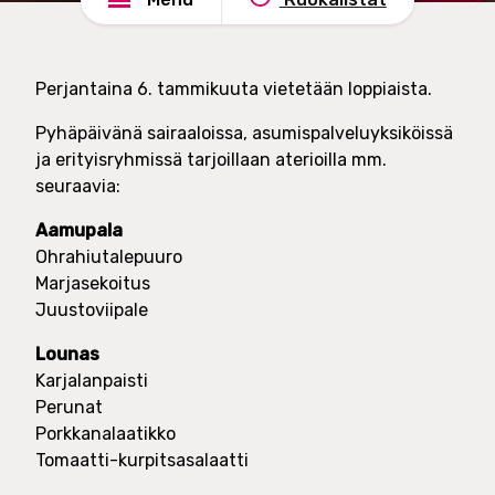
o
e
u
l
n
u
Perjantaina 6. tammikuuta vietetään loppiaista.
d
t
s
O
Pyhäpäivänä sairaaloissa, asumispalveluyksiköissä
h
y
ja erityisryhmissä tarjoillaan aterioilla mm.
a
seuraavia:
d
Aamupala
e
Ohrahiutalepuuro
Marjasekoitus
Juustoviipale
Lounas
Karjalanpaisti
Perunat
Porkkanalaatikko
Tomaatti-kurpitsasalaatti