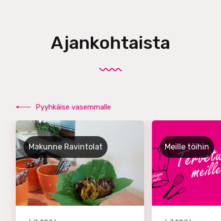
Ajankohtaista
Pyyhkäise vasemmalle
Makunne Ravintolat
Meille töihin