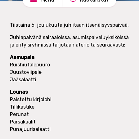
e
n
l
d
u
s
Tiistaina 6. joulukuuta juhlitaan itsenäisyyspäivää.
t
h
O
a
Juhlapäivänä sairaaloissa, asumispalveluyksiköissä
y
d
ja erityisryhmissä tarjotaan aterioita seuraavasti:
e
Aamupala
Ruishiutalepuuro
Juustoviipale
Jääsalaatti
Lounas
Paistettu kirjolohi
Tillikastike
Perunat
Parsakaalit
Punajuurisalaatti