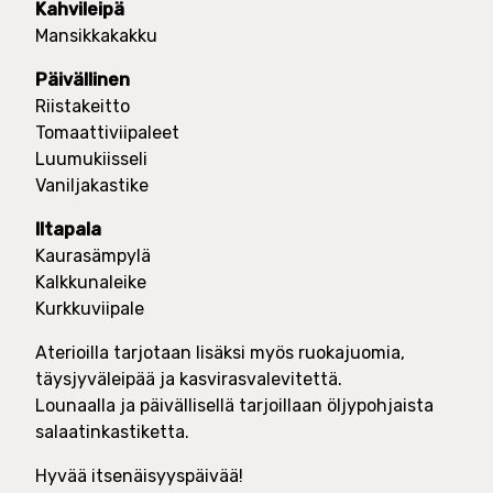
Kahvileipä
Mansikkakakku
Päivällinen
Riistakeitto
Tomaattiviipaleet
Luumukiisseli
Vaniljakastike
Iltapala
Kaurasämpylä
Kalkkunaleike
Kurkkuviipale
Aterioilla tarjotaan lisäksi myös ruokajuomia,
täysjyväleipää ja kasvirasvalevitettä.
Lounaalla ja päivällisellä tarjoillaan öljypohjaista
salaatinkastiketta.
Hyvää itsenäisyyspäivää!