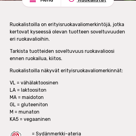
e
n
l
d
u
s
Ruokalistoilla on erityisruokavaliomerkintöjä, jotka
t
h
kertovat kyseessä olevan tuotteen soveltuvuuden
O
a
eri ruokavalioihin.
y
d
e
Tarkista tuotteiden soveltuvuus ruokavalioosi
ennen ruokailua, kiitos.
Ruokalistoilla näkyvät erityisruokavaliomerkinnät:
VL = vähälaktoosinen
LA = laktoositon
MA = maidoton
GL = gluteeniton
M = munaton
KA5 = vegaaninen
= Sydänmerkki-ateria