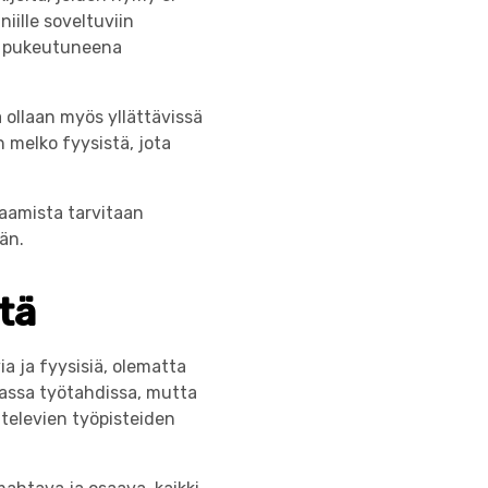
iille soveltuviin
ti pukeutuneena
 ollaan myös yllättävissä
n melko fyysistä, jota
saamista tarvitaan
än.
tä
a ja fyysisiä, olematta
aassa työtahdissa, mutta
htelevien työpisteiden