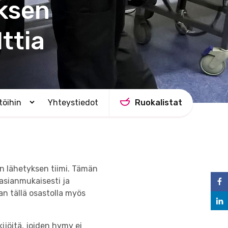
ksen
ttia
 töihin
Yhteystiedot
Ruokalistat
A
v
a
a
a
l
a
en lähetyksen tiimi. Tämän
v
a
 asianmukaisesti ja
l
an tällä osastolla myös
i
k
k
o
ijöitä, joiden hymy ei