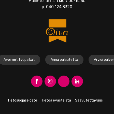
Hallinto, arkisin klo 7.00-14.30
p.
040 124 3320
Avoimet työpaikat
Anna palautetta
Arvioi palve
A
A
A
O
v
v
v
p
a
a
a
e
Tietosuojaseloste
Tietoa evästeistä
Saavutettavuus
a
a
a
n
F
I
Y
L