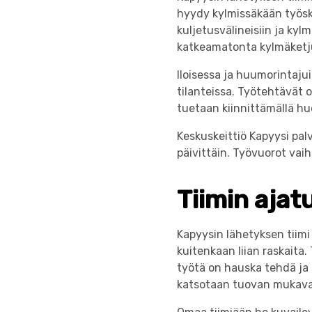
hyydy kylmissäkään työske
kuljetusvälineisiin ja ky
katkeamatonta kylmäketju
Iloisessa ja huumorintaju
tilanteissa. Työtehtävät 
tuetaan kiinnittämällä h
Keskuskeittiö Kapyysi pal
päivittäin. Työvuorot vai
Tiimin ajat
Kapyysin lähetyksen tiimi
kuitenkaan liian raskaita
työtä on hauska tehdä ja 
katsotaan tuovan mukavas