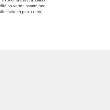
mahtava ja osaava, kaikki
eillä on varma osaaminen,
ulla mukaan porukkaan,