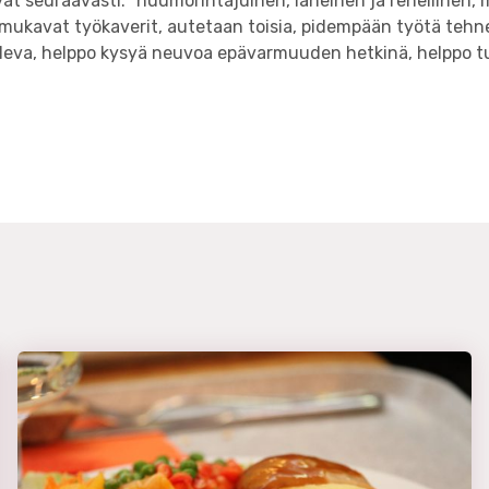
at seuraavasti: ”huumorintajuinen, läheinen ja rehellinen, 
mukavat työkaverit, autetaan toisia, pidempään työtä tehn
leva, helppo kysyä neuvoa epävarmuuden hetkinä, helppo t