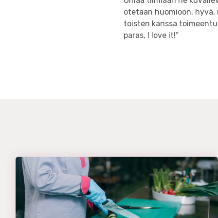
Omaa tiimiään he kuvailev
otetaan huomioon, hyvä, 
toisten kanssa toimeentu
paras, I love it!”