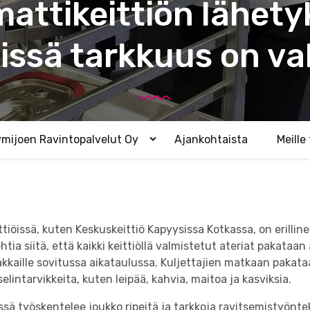
attikeittiön lähety
t
e
b
l
a
missä tarkkuus on val
u
c
t
k
O
g
y
r
o
ymijoen Ravintopalvelut Oy
Ajankohtaista
Meille
u
A
v
n
a
d
a
s
a
l
h
a
a
öissä, kuten Keskuskeittiö Kapyysissa Kotkassa, on erillin
v
d
a
tia siitä, että kaikki keittiöllä valmistetut ateriat pakataan
l
e
kkaille sovitussa aikataulussa. Kuljettajien matkaan pakata
i
elintarvikkeita, kuten leipää, kahvia, maitoa ja kasviksia.
k
k
o
sä työskentelee joukko ripeitä ja tarkkoja ravitsemistyöntek