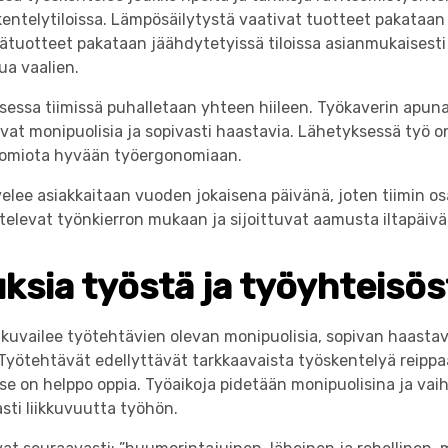
ntelytiloissa. Lämpösäilytystä vaativat tuotteet pakataan n
lmätuotteet pakataan jäähdytetyissä tiloissa asianmukaises
a vaalien.
isessa tiimissä puhalletaan yhteen hiileen. Työkaverin apuna
ovat monipuolisia ja sopivasti haastavia. Lähetyksessä työ o
uomiota hyvään työergonomiaan.
velee asiakkaitaan vuoden jokaisena päivänä, joten tiimin o
htelevat työnkierron mukaan ja sijoittuvat aamusta iltapäivä
uksia työstä ja työyhteisös
 kuvailee työtehtävien olevan monipuolisia, sopivan haastavi
. Työtehtävät edellyttävät tarkkaavaista työskentelyä reipp
se on helppo oppia. Työaikoja pidetään monipuolisina ja vai
ti liikkuvuutta työhön.