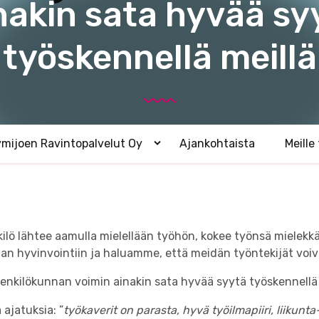
nakin sata hyvää sy
t
e
b
l
a
työskennellä meillä
u
c
t
k
O
g
y
r
o
ymijoen Ravintopalvelut Oy
Ajankohtaista
Meille
u
A
v
n
a
d
a
s
a
l
h
a
a
lö lähtee aamulla mielellään työhön, kokee työnsä mielekkä
v
d
a
 hyvinvointiin ja haluamme, että meidän työntekijät voiv
l
e
i
nkilökunnan voimin ainakin sata hyvää syytä työskennellä 
k
k
 ajatuksia: ”
työkaverit on parasta, hyvä työilmapiiri, liikunta
o