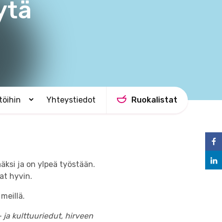
ytä
 töihin
Yhteystiedot
Ruokalistat
A
v
a
a
a
l
a
äksi ja on ylpeä työstään.
v
a
at hyvin.
l
i
meillä.
k
k
- ja kulttuuriedut, hirveen
o