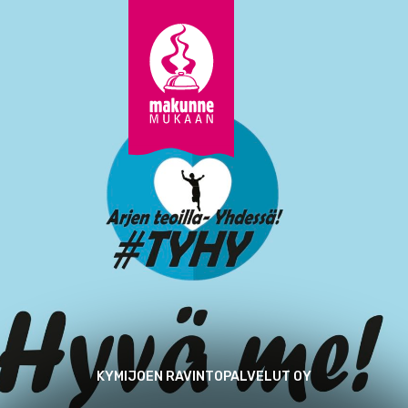
K
y
m
i
j
o
e
n
R
a
v
i
n
t
o
p
T
a
e
KYMIJOEN RAVINTOPALVELUT OY
l
x
v