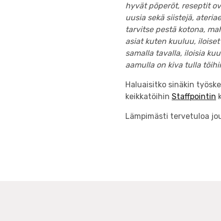
hyvät pöperöt, reseptit ov
uusia sekä siistejä, ateria
tarvitse pestä kotona, ma
asiat kuten kuuluu, iloise
samalla tavalla, iloisia ku
aamulla on kiva tulla töihi
Haluaisitko sinäkin työsk
keikkatöihin
Staffpointin
k
Lämpimästi tervetuloa j