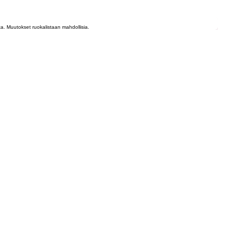
lta. Muutokset ruokalistaan mahdollisia.