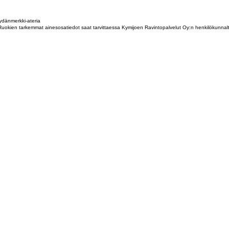
dänmerkki-ateria
tta. Ruokien tarkemmat ainesosatiedot saat tarvittaessa Kymijoen Ravintopalvelut Oy:n henkilökunna