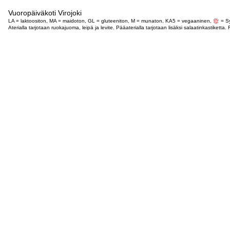
Vuoropäiväkoti Virojoki
LA = laktoositon, MA = maidoton, GL = gluteeniton, M = munaton, KA5 = vegaaninen,
= Sy
Aterialla tarjotaan ruokajuoma, leipä ja levite. Pääaterialla tarjotaan lisäksi salaatinkastike