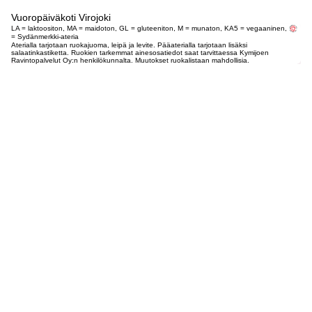
Vuoropäiväkoti Virojoki
LA = laktoositon, MA = maidoton, GL = gluteeniton, M = munaton, KA5 = vegaaninen,
= Sydänmerkki-ateria
Aterialla tarjotaan ruokajuoma, leipä ja levite. Pääaterialla tarjotaan lisäksi
salaatinkastiketta. Ruokien tarkemmat ainesosatiedot saat tarvittaessa Kymijoen
Ravintopalvelut Oy:n henkilökunnalta. Muutokset ruokalistaan mahdollisia.