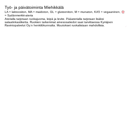
Työ- ja päivätoiminta Miehikkälä
LA = laktoositon, MA = maidoton, GL = gluteeniton, M = munaton, KA5 = vegaaninen,
= Sydänmerkki-ateria
Aterialla tarjotaan ruokajuoma, leipä ja levite. Pääaterialla tarjotaan lisäksi
salaatinkastiketta. Ruokien tarkemmat ainesosatiedot saat tarvittaessa Kymijoen
Ravintopalvelut Oy:n henkilökunnalta. Muutokset ruokalistaan mahdollisia.