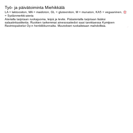
Työ- ja päivätoiminta Miehikkälä
LA = laktoositon, MA = maidoton, GL = gluteeniton, M = munaton, KA5 = vegaaninen,
= Sydänmerkki-ateria
Aterialla tarjotaan ruokajuoma, leipä ja levite. Pääaterialla tarjotaan lisäksi
salaatinkastiketta. Ruokien tarkemmat ainesosatiedot saat tarvittaessa Kymijoen
Ravintopalvelut Oy:n henkilökunnalta. Muutokset ruokalistaan mahdollisia.