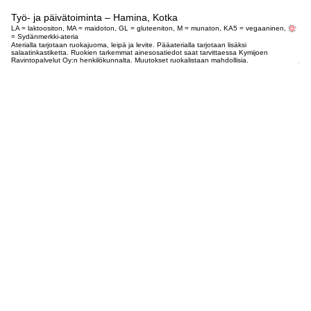
Työ- ja päivätoiminta – Hamina, Kotka
LA = laktoositon, MA = maidoton, GL = gluteeniton, M = munaton, KA5 = vegaaninen,
= Sydänmerkki-ateria
Aterialla tarjotaan ruokajuoma, leipä ja levite. Pääaterialla tarjotaan lisäksi
salaatinkastiketta. Ruokien tarkemmat ainesosatiedot saat tarvittaessa Kymijoen
Ravintopalvelut Oy:n henkilökunnalta. Muutokset ruokalistaan mahdollisia.