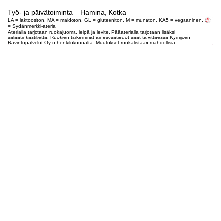
Työ- ja päivätoiminta – Hamina, Kotka
LA = laktoositon, MA = maidoton, GL = gluteeniton, M = munaton, KA5 = vegaaninen,
= Sydänmerkki-ateria
Aterialla tarjotaan ruokajuoma, leipä ja levite. Pääaterialla tarjotaan lisäksi
salaatinkastiketta. Ruokien tarkemmat ainesosatiedot saat tarvittaessa Kymijoen
Ravintopalvelut Oy:n henkilökunnalta. Muutokset ruokalistaan mahdollisia.