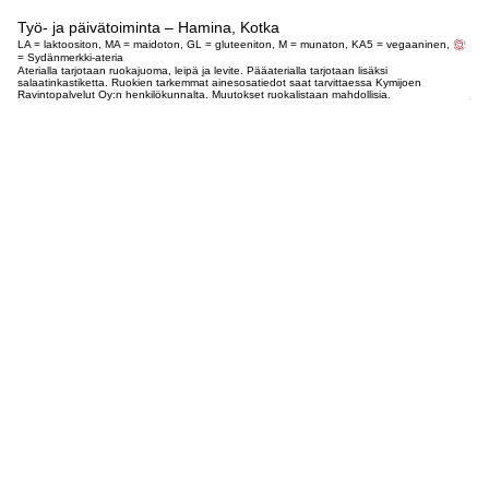
Työ- ja päivätoiminta – Hamina, Kotka
LA = laktoositon, MA = maidoton, GL = gluteeniton, M = munaton, KA5 = vegaaninen,
= Sydänmerkki-ateria
Aterialla tarjotaan ruokajuoma, leipä ja levite. Pääaterialla tarjotaan lisäksi
salaatinkastiketta. Ruokien tarkemmat ainesosatiedot saat tarvittaessa Kymijoen
Ravintopalvelut Oy:n henkilökunnalta. Muutokset ruokalistaan mahdollisia.