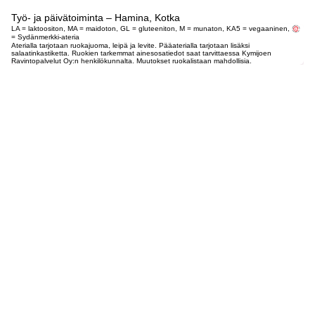
Työ- ja päivätoiminta – Hamina, Kotka
LA = laktoositon, MA = maidoton, GL = gluteeniton, M = munaton, KA5 = vegaaninen,
= Sydänmerkki-ateria
Aterialla tarjotaan ruokajuoma, leipä ja levite. Pääaterialla tarjotaan lisäksi
salaatinkastiketta. Ruokien tarkemmat ainesosatiedot saat tarvittaessa Kymijoen
Ravintopalvelut Oy:n henkilökunnalta. Muutokset ruokalistaan mahdollisia.