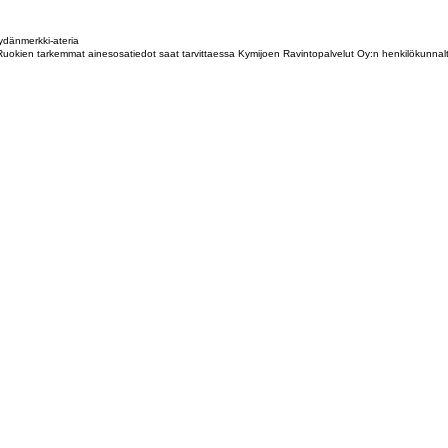
dänmerkki-ateria
tta. Ruokien tarkemmat ainesosatiedot saat tarvittaessa Kymijoen Ravintopalvelut Oy:n henkilökunna