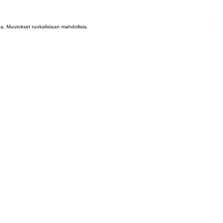
lta. Muutokset ruokalistaan mahdollisia.