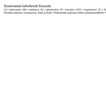
Sosemaiset kahvileivät Kouvola
LA = laktoositon, MA = maidoton, GL = gluteeniton, M = munaton, KA5 = vegaaninen,
= Sy
Aterialla tarjotaan ruokajuoma, leipä ja levite. Pääaterialla tarjotaan lisäksi salaatinkastike