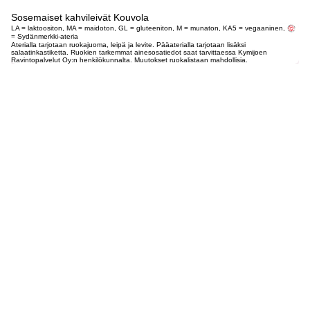
Sosemaiset kahvileivät Kouvola
LA = laktoositon, MA = maidoton, GL = gluteeniton, M = munaton, KA5 = vegaaninen,
= Sydänmerkki-ateria
Aterialla tarjotaan ruokajuoma, leipä ja levite. Pääaterialla tarjotaan lisäksi
salaatinkastiketta. Ruokien tarkemmat ainesosatiedot saat tarvittaessa Kymijoen
Ravintopalvelut Oy:n henkilökunnalta. Muutokset ruokalistaan mahdollisia.