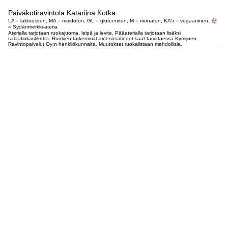
Päiväkotiravintola Katariina Kotka
LA = laktoositon, MA = maidoton, GL = gluteeniton, M = munaton, KA5 = vegaaninen,
= Sydänmerkki-ateria
Aterialla tarjotaan ruokajuoma, leipä ja levite. Pääaterialla tarjotaan lisäksi
salaatinkastiketta. Ruokien tarkemmat ainesosatiedot saat tarvittaessa Kymijoen
Ravintopalvelut Oy:n henkilökunnalta. Muutokset ruokalistaan mahdollisia.