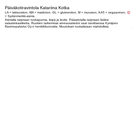
Päiväkotiravintola Katariina Kotka
LA = laktoositon, MA = maidoton, GL = gluteeniton, M = munaton, KA5 = vegaaninen,
= Sydänmerkki-ateria
Aterialla tarjotaan ruokajuoma, leipä ja levite. Pääaterialla tarjotaan lisäksi
salaatinkastiketta. Ruokien tarkemmat ainesosatiedot saat tarvittaessa Kymijoen
Ravintopalvelut Oy:n henkilökunnalta. Muutokset ruokalistaan mahdollisia.