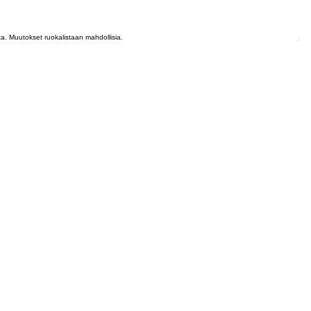
lta. Muutokset ruokalistaan mahdollisia.