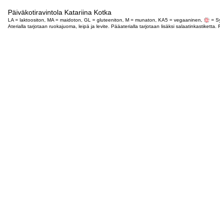
Päiväkotiravintola Katariina Kotka
LA = laktoositon, MA = maidoton, GL = gluteeniton, M = munaton, KA5 = vegaaninen,
= Sy
Aterialla tarjotaan ruokajuoma, leipä ja levite. Pääaterialla tarjotaan lisäksi salaatinkastike