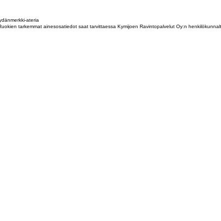
dänmerkki-ateria
tta. Ruokien tarkemmat ainesosatiedot saat tarvittaessa Kymijoen Ravintopalvelut Oy:n henkilökunna