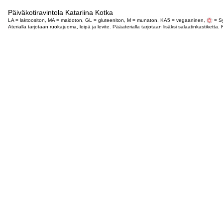
Päiväkotiravintola Katariina Kotka
LA = laktoositon, MA = maidoton, GL = gluteeniton, M = munaton, KA5 = vegaaninen,
= Sy
Aterialla tarjotaan ruokajuoma, leipä ja levite. Pääaterialla tarjotaan lisäksi salaatinkastike