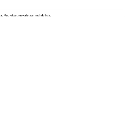
lta. Muutokset ruokalistaan mahdollisia.