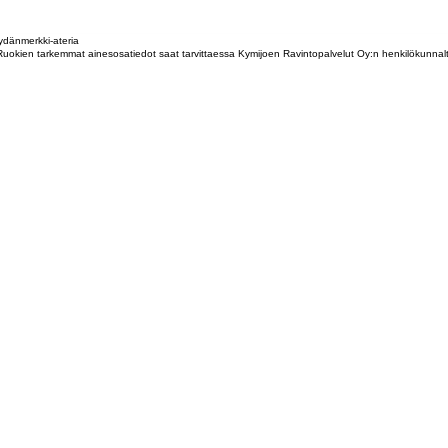
dänmerkki-ateria
tta. Ruokien tarkemmat ainesosatiedot saat tarvittaessa Kymijoen Ravintopalvelut Oy:n henkilökunna