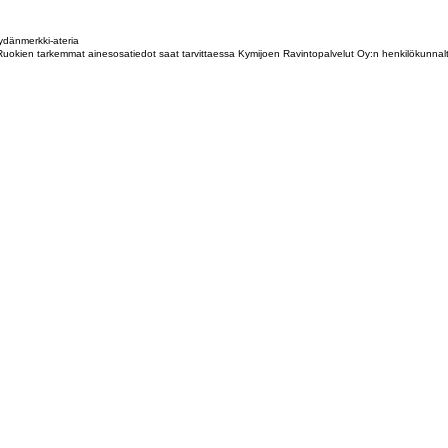
dänmerkki-ateria
tta. Ruokien tarkemmat ainesosatiedot saat tarvittaessa Kymijoen Ravintopalvelut Oy:n henkilökunna