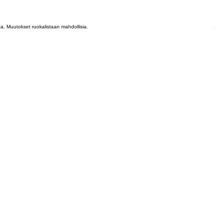
lta. Muutokset ruokalistaan mahdollisia.