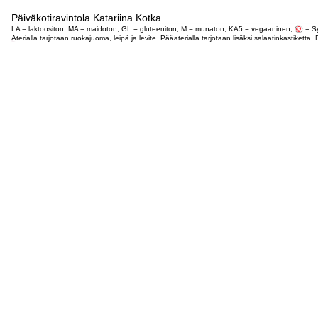
Päiväkotiravintola Katariina Kotka
LA = laktoositon, MA = maidoton, GL = gluteeniton, M = munaton, KA5 = vegaaninen,
= Sy
Aterialla tarjotaan ruokajuoma, leipä ja levite. Pääaterialla tarjotaan lisäksi salaatinkastike