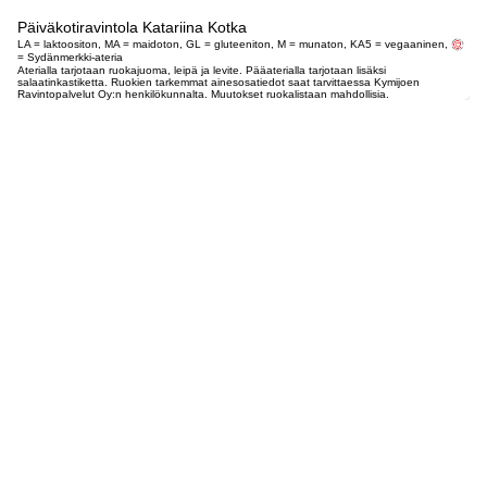
Päiväkotiravintola Katariina Kotka
LA = laktoositon, MA = maidoton, GL = gluteeniton, M = munaton, KA5 = vegaaninen,
= Sydänmerkki-ateria
Aterialla tarjotaan ruokajuoma, leipä ja levite. Pääaterialla tarjotaan lisäksi
salaatinkastiketta. Ruokien tarkemmat ainesosatiedot saat tarvittaessa Kymijoen
Ravintopalvelut Oy:n henkilökunnalta. Muutokset ruokalistaan mahdollisia.