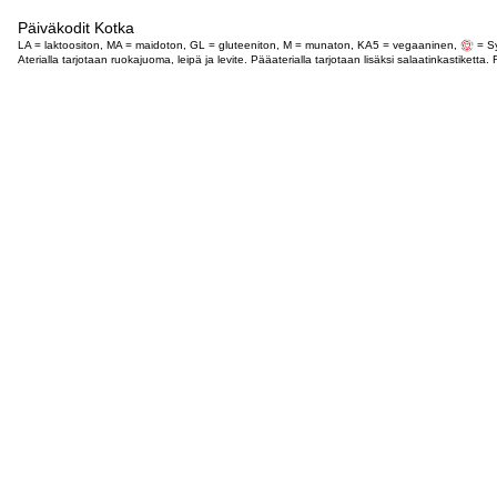
Päiväkodit Kotka
LA = laktoositon, MA = maidoton, GL = gluteeniton, M = munaton, KA5 = vegaaninen,
= Sy
Aterialla tarjotaan ruokajuoma, leipä ja levite. Pääaterialla tarjotaan lisäksi salaatinkastike