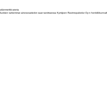
dänmerkki-ateria
tta. Ruokien tarkemmat ainesosatiedot saat tarvittaessa Kymijoen Ravintopalvelut Oy:n henkilökunna