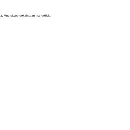
lta. Muutokset ruokalistaan mahdollisia.