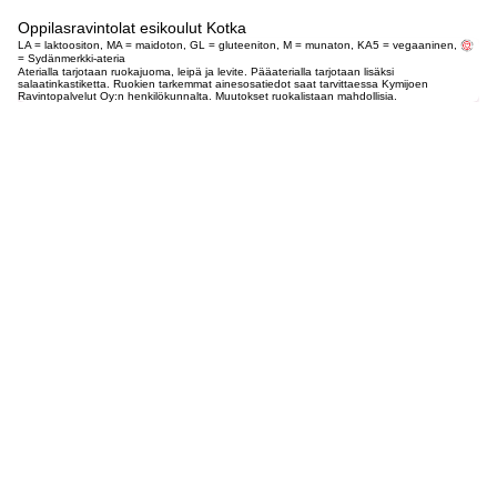
Oppilasravintolat esikoulut Kotka
LA = laktoositon, MA = maidoton, GL = gluteeniton, M = munaton, KA5 = vegaaninen,
= Sydänmerkki-ateria
Aterialla tarjotaan ruokajuoma, leipä ja levite. Pääaterialla tarjotaan lisäksi
salaatinkastiketta. Ruokien tarkemmat ainesosatiedot saat tarvittaessa Kymijoen
Ravintopalvelut Oy:n henkilökunnalta. Muutokset ruokalistaan mahdollisia.