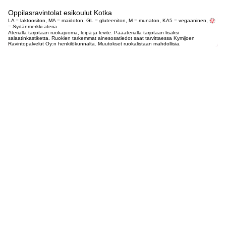
Oppilasravintolat esikoulut Kotka
LA = laktoositon, MA = maidoton, GL = gluteeniton, M = munaton, KA5 = vegaaninen,
= Sydänmerkki-ateria
Aterialla tarjotaan ruokajuoma, leipä ja levite. Pääaterialla tarjotaan lisäksi
salaatinkastiketta. Ruokien tarkemmat ainesosatiedot saat tarvittaessa Kymijoen
Ravintopalvelut Oy:n henkilökunnalta. Muutokset ruokalistaan mahdollisia.