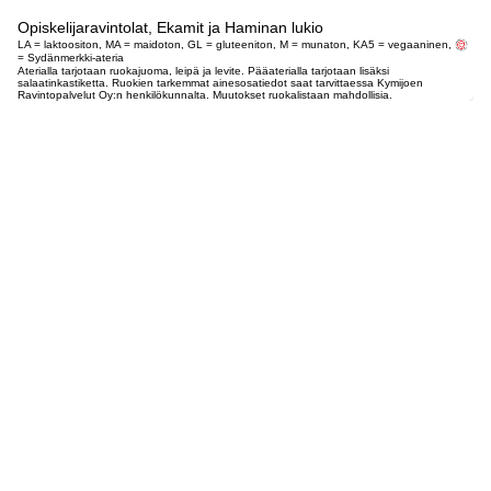
Opiskelijaravintolat, Ekamit ja Haminan lukio
LA = laktoositon, MA = maidoton, GL = gluteeniton, M = munaton, KA5 = vegaaninen,
= Sydänmerkki-ateria
Aterialla tarjotaan ruokajuoma, leipä ja levite. Pääaterialla tarjotaan lisäksi
salaatinkastiketta. Ruokien tarkemmat ainesosatiedot saat tarvittaessa Kymijoen
Ravintopalvelut Oy:n henkilökunnalta. Muutokset ruokalistaan mahdollisia.