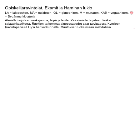
Opiskelijaravintolat, Ekamit ja Haminan lukio
LA = laktoositon, MA = maidoton, GL = gluteeniton, M = munaton, KA5 = vegaaninen,
= Sydänmerkki-ateria
Aterialla tarjotaan ruokajuoma, leipä ja levite. Pääaterialla tarjotaan lisäksi
salaatinkastiketta. Ruokien tarkemmat ainesosatiedot saat tarvittaessa Kymijoen
Ravintopalvelut Oy:n henkilökunnalta. Muutokset ruokalistaan mahdollisia.