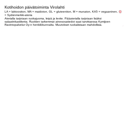
Kotihoidon päivätoiminta Virolahti
LA = laktoositon, MA = maidoton, GL = gluteeniton, M = munaton, KA5 = vegaaninen,
= Sydänmerkki-ateria
Aterialla tarjotaan ruokajuoma, leipä ja levite. Pääaterialla tarjotaan lisäksi
salaatinkastiketta. Ruokien tarkemmat ainesosatiedot saat tarvittaessa Kymijoen
Ravintopalvelut Oy:n henkilökunnalta. Muutokset ruokalistaan mahdollisia.