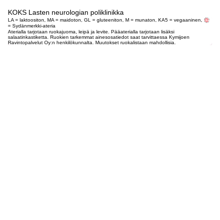
KOKS Lasten neurologian poliklinikka
LA = laktoositon, MA = maidoton, GL = gluteeniton, M = munaton, KA5 = vegaaninen,
= Sydänmerkki-ateria
Aterialla tarjotaan ruokajuoma, leipä ja levite. Pääaterialla tarjotaan lisäksi
salaatinkastiketta. Ruokien tarkemmat ainesosatiedot saat tarvittaessa Kymijoen
Ravintopalvelut Oy:n henkilökunnalta. Muutokset ruokalistaan mahdollisia.