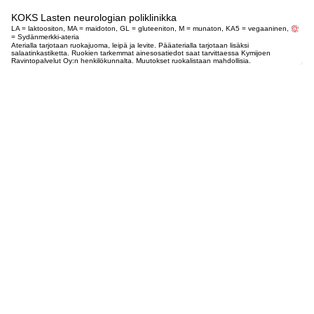
KOKS Lasten neurologian poliklinikka
LA = laktoositon, MA = maidoton, GL = gluteeniton, M = munaton, KA5 = vegaaninen,
= Sydänmerkki-ateria
Aterialla tarjotaan ruokajuoma, leipä ja levite. Pääaterialla tarjotaan lisäksi
salaatinkastiketta. Ruokien tarkemmat ainesosatiedot saat tarvittaessa Kymijoen
Ravintopalvelut Oy:n henkilökunnalta. Muutokset ruokalistaan mahdollisia.