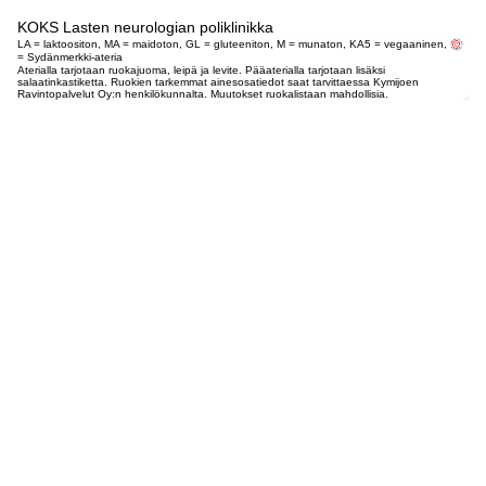
KOKS Lasten neurologian poliklinikka
LA = laktoositon, MA = maidoton, GL = gluteeniton, M = munaton, KA5 = vegaaninen,
= Sydänmerkki-ateria
Aterialla tarjotaan ruokajuoma, leipä ja levite. Pääaterialla tarjotaan lisäksi
salaatinkastiketta. Ruokien tarkemmat ainesosatiedot saat tarvittaessa Kymijoen
Ravintopalvelut Oy:n henkilökunnalta. Muutokset ruokalistaan mahdollisia.