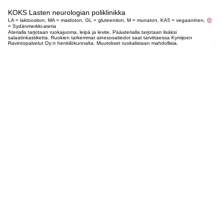
KOKS Lasten neurologian poliklinikka
LA = laktoositon, MA = maidoton, GL = gluteeniton, M = munaton, KA5 = vegaaninen,
= Sydänmerkki-ateria
Aterialla tarjotaan ruokajuoma, leipä ja levite. Pääaterialla tarjotaan lisäksi
salaatinkastiketta. Ruokien tarkemmat ainesosatiedot saat tarvittaessa Kymijoen
Ravintopalvelut Oy:n henkilökunnalta. Muutokset ruokalistaan mahdollisia.