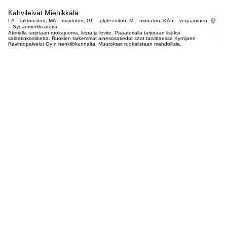
Kahvileivät Miehikkälä
LA = laktoositon, MA = maidoton, GL = gluteeniton, M = munaton, KA5 = vegaaninen,
= Sydänmerkki-ateria
Aterialla tarjotaan ruokajuoma, leipä ja levite. Pääaterialla tarjotaan lisäksi
salaatinkastiketta. Ruokien tarkemmat ainesosatiedot saat tarvittaessa Kymijoen
Ravintopalvelut Oy:n henkilökunnalta. Muutokset ruokalistaan mahdollisia.