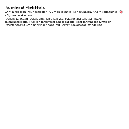
Kahvileivät Miehikkälä
LA = laktoositon, MA = maidoton, GL = gluteeniton, M = munaton, KA5 = vegaaninen,
= Sydänmerkki-ateria
Aterialla tarjotaan ruokajuoma, leipä ja levite. Pääaterialla tarjotaan lisäksi
salaatinkastiketta. Ruokien tarkemmat ainesosatiedot saat tarvittaessa Kymijoen
Ravintopalvelut Oy:n henkilökunnalta. Muutokset ruokalistaan mahdollisia.