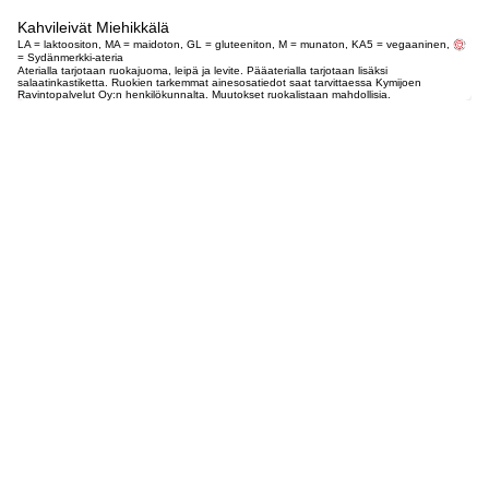
Kahvileivät Miehikkälä
LA = laktoositon, MA = maidoton, GL = gluteeniton, M = munaton, KA5 = vegaaninen,
= Sydänmerkki-ateria
Aterialla tarjotaan ruokajuoma, leipä ja levite. Pääaterialla tarjotaan lisäksi
salaatinkastiketta. Ruokien tarkemmat ainesosatiedot saat tarvittaessa Kymijoen
Ravintopalvelut Oy:n henkilökunnalta. Muutokset ruokalistaan mahdollisia.