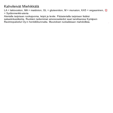
Kahvileivät Miehikkälä
LA = laktoositon, MA = maidoton, GL = gluteeniton, M = munaton, KA5 = vegaaninen,
= Sydänmerkki-ateria
Aterialla tarjotaan ruokajuoma, leipä ja levite. Pääaterialla tarjotaan lisäksi
salaatinkastiketta. Ruokien tarkemmat ainesosatiedot saat tarvittaessa Kymijoen
Ravintopalvelut Oy:n henkilökunnalta. Muutokset ruokalistaan mahdollisia.